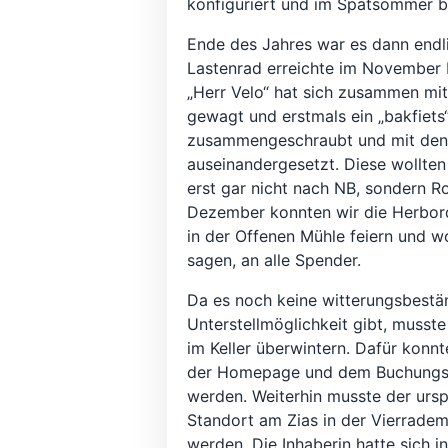
konfiguriert und im Spätsommer b
Ende des Jahres war es dann endli
Lastenrad erreichte im November
„Herr Velo“ hat sich zusammen mi
gewagt und erstmals ein „bakfiets
zusammengeschraubt und mit den
auseinandergesetzt. Diese wollte
erst gar nicht nach NB, sondern R
Dezember konnten wir die Herbo
in der Offenen Mühle feiern und w
sagen, an alle Spender.
Da es noch keine witterungsbestä
Unterstellmöglichkeit gibt, musst
im Keller überwintern. Dafür konnt
der Homepage und dem Buchungsk
werden. Weiterhin musste der ursp
Standort am Zias in der Vierrade
werden. Die Inhaberin hatte sich 