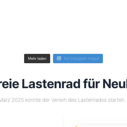
Auf Instagram folgen
Mehr laden
freie Lastenrad für N
m März 2025 konnte der Verleih des Lastenrades starte