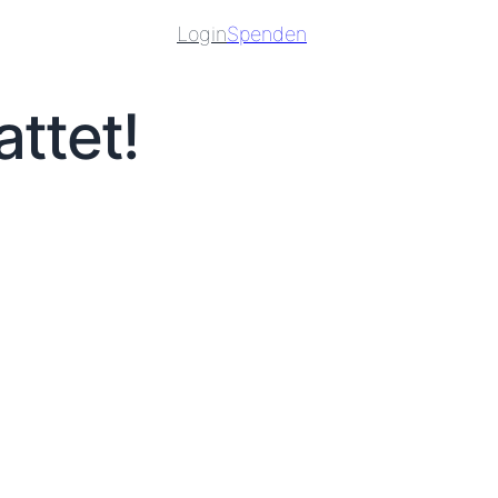
Login
Spenden
ttet!