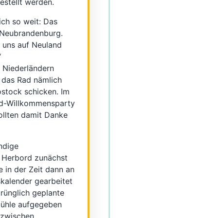
estellt werden.
ch so weit: Das
 Neubrandenburg.
t uns auf Neuland
“
 Niederländern
n das Rad nämlich
ostock schicken. Im
rd-Willkommensparty
ollten damit Danke
ndige
e Herbord zunächst
e in der Zeit dann an
alender gearbeitet
rünglich geplante
mühle aufgegeben
inzwischen